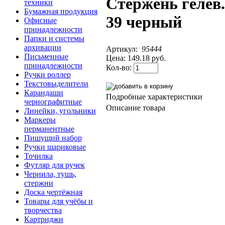
Стержень гелев.
техники
Бумажная продукция
39 черный
Офисные
принадлежности
Папки и системы
архивации
Артикул:
95444
Письменные
Цена:
149.18 руб.
принадлежности
Кол-во:
Ручки роллер
Текстовыделители
Карандаши
Подробные характеристики
чернографитные
Описание товара
Линейки, угольники
Маркеры
перманентные
Пишущий набор
Ручки шариковые
Точилка
Футляр для ручек
Чернила, тушь,
стержни
Доска чертёжная
Товары для учёбы и
творчества
Картриджи