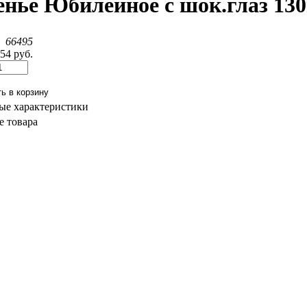
енье Юбилейное с шок.глаз 130
:
66495
.54 руб.
ые характеристики
 товара