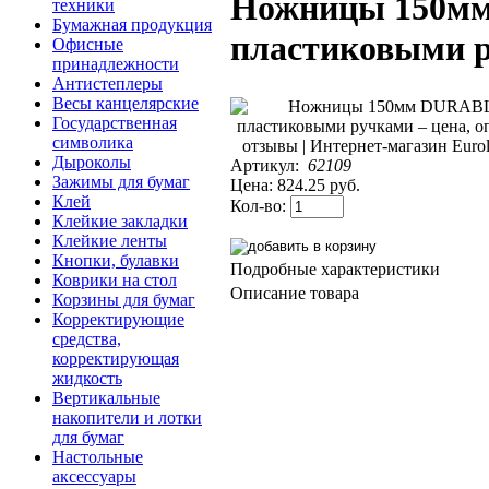
Ножницы 150м
техники
Бумажная продукция
пластиковыми 
Офисные
принадлежности
Антистеплеры
Весы канцелярские
Государственная
символика
Дыроколы
Артикул:
62109
Зажимы для бумаг
Цена:
824.25 руб.
Клей
Кол-во:
Клейкие закладки
Клейкие ленты
Кнопки, булавки
Подробные характеристики
Коврики на стол
Описание товара
Корзины для бумаг
Корректирующие
средства,
корректирующая
жидкость
Вертикальные
накопители и лотки
для бумаг
Настольные
аксессуары