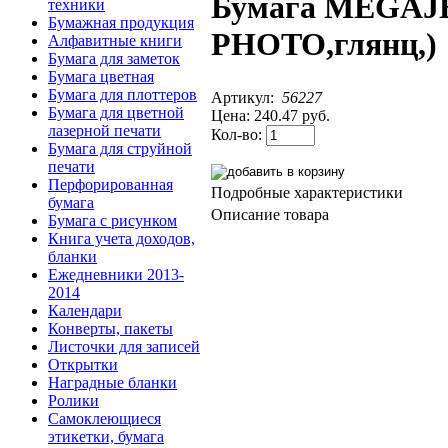
Бумага MEGAJE
техники
Бумажная продукция
PHOTO,глянц,)
Алфавитные книги
Бумага для заметок
Бумага цветная
Бумага для плоттеров
Артикул:
56227
Бумага для цветной
Цена:
240.47 руб.
лазерной печати
Кол-во:
Бумага для струйной
печати
Перфорированная
Подробные характеристики
бумага
Описание товара
Бумага с рисунком
Книга учета доходов,
бланки
Ежедневники 2013-
2014
Календари
Конверты, пакеты
Листочки для записей
Открытки
Наградные бланки
Ролики
Cамоклеющиеся
этикетки, бумага