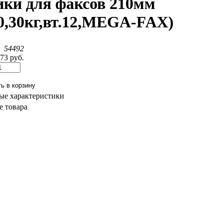
ики для факсов 210мм
с0,30кг,вт.12,MEGA-FAX)
:
54492
.73 руб.
ые характеристики
 товара