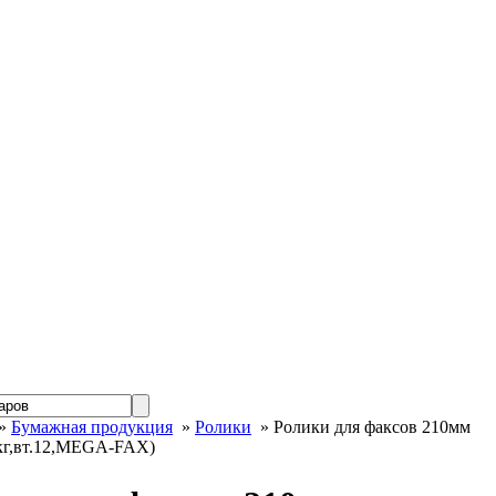
»
Бумажная продукция
»
Ролики
» Ролики для факсов 210мм
0кг,вт.12,MEGA-FAX)