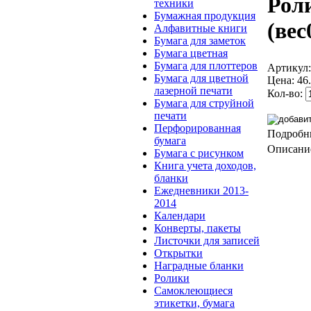
Рол
техники
Бумажная продукция
(ве
Алфавитные книги
Бумага для заметок
Бумага цветная
Бумага для плоттеров
Артикул
Бумага для цветной
Цена:
46
лазерной печати
Кол-во:
Бумага для струйной
печати
Перфорированная
Подробн
бумага
Описание
Бумага с рисунком
Книга учета доходов,
бланки
Ежедневники 2013-
2014
Календари
Конверты, пакеты
Листочки для записей
Открытки
Наградные бланки
Ролики
Cамоклеющиеся
этикетки, бумага