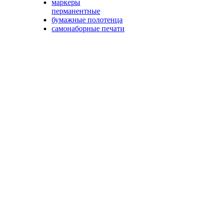
маркеры
перманентные
бумажные полотенца
самонаборные печати