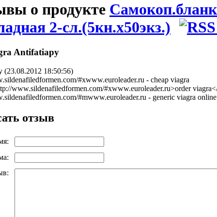
ывы о продукте
Самокоп.блан
адная 2-сл.(5кн.х50экз.)
gra Antifatiapy
y (23.08.2012 18:50:56)
w.sildenafiledformen.com/#xwww.euroleader.ru - cheap viagra
ttp://www.sildenafiledformen.com/#xwww.euroleader.ru>order viagra<
w.sildenafiledformen.com/#mwww.euroleader.ru - generic viagra online
ать отзыв
мя:
ма:
ыв: