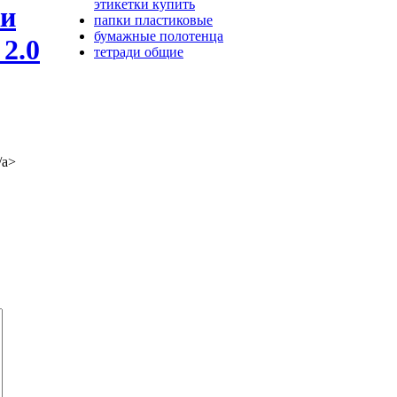
этикетки купить
ки
папки пластиковые
бумажные полотенца
тетради общие
/a>