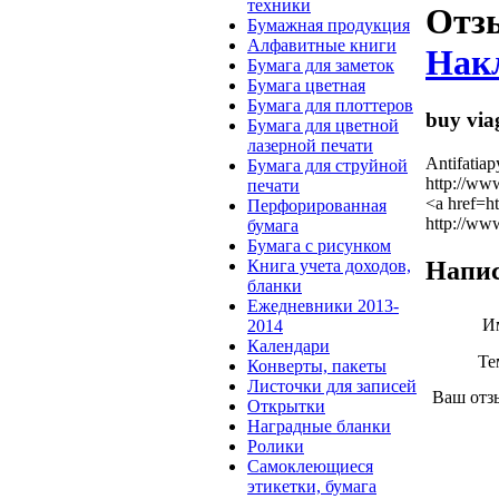
техники
Отз
Бумажная продукция
Алфавитные книги
Накл
Бумага для заметок
Бумага цветная
Бумага для плоттеров
buy via
Бумага для цветной
лазерной печати
Antifatiap
Бумага для струйной
http://ww
печати
<a href=h
Перфорированная
http://ww
бумага
Бумага с рисунком
Напис
Книга учета доходов,
бланки
Ежедневники 2013-
И
2014
Календари
Те
Конверты, пакеты
Листочки для записей
Ваш отз
Открытки
Наградные бланки
Ролики
Cамоклеющиеся
этикетки, бумага