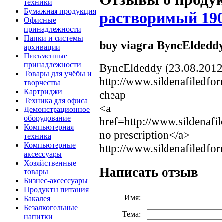
техники
Бумажная продукция
растворимый 190
Офисные
принадлежности
Папки и системы
buy viagra ByncEldedd
архивации
Письменные
принадлежности
ByncEldeddy (23.08.2012
Товары для учёбы и
http://www.sildenafiledfo
творчества
Картриджи
cheap
Техника для офиса
<a
Демонстрационное
оборудование
href=http://www.sildenafi
Компьютерная
no prescription</a>
техника
Компьютерные
http://www.sildenafiledfo
аксессуары
Хозяйственные
Написать отзыв
товары
Бизнес-аксессуары
Продукты питания
Имя:
Бакалея
Безалкогольные
Тема:
напитки