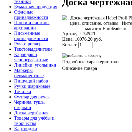
Доска чертёжная
техники
Бумажная продукция
Офисные
принадлежности
Папки и системы
архивации
Письменные
Артикул:
34520
принадлежности
Цена:
10076.20 руб.
Ручки роллер
Кол-во:
Текстовыделители
Карандаши
чернографитные
Подробные характеристики
Линейки, угольники
Описание товара
Маркеры
перманентные
Пишущий набор
Ручки шариковые
Точилка
Футляр для ручек
Чернила, тушь,
стержни
Доска чертёжная
Товары для учёбы и
творчества
Картриджи