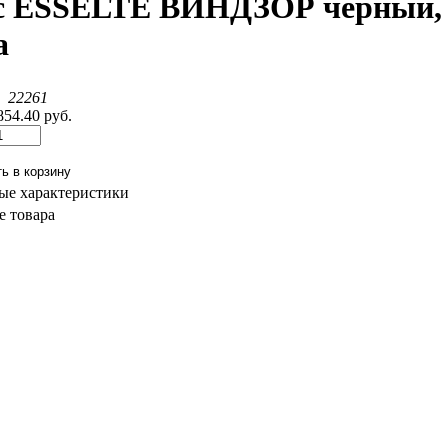
с ESSELTE ВИНДЗОР чёрный,
а
:
22261
854.40 руб.
ые характеристики
 товара