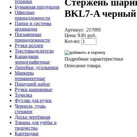
Стержень шари
техники
Бумажная продукция
BKL7-A черный
Офисные
принадлежности
Папки и системы
архивации
Артикул:
217095
Письменные
Цена:
9.81 руб.
принадлежности
Кол-во:
Ручки роллер
Текстовыделители
Карандаши
Подробные характеристики
чернографитные
Описание товара
Линейки, угольники
Маркеры
перманентные
Пишущий набор
Ручки шариковые
Точилка
Футляр для ручек
Чернила, тушь,
стержни
Доска чертёжная
Товары для учёбы и
творчества
Картриджи