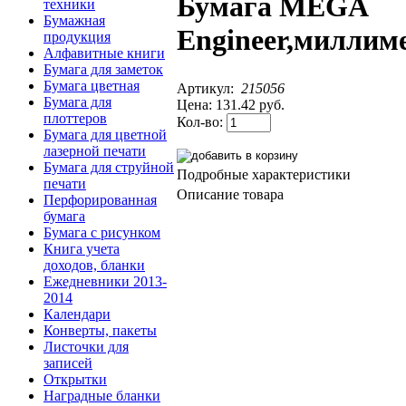
Бумага MEGA
техники
Бумажная
Engineer,миллим
продукция
Алфавитные книги
Бумага для заметок
Бумага цветная
Артикул:
215056
Бумага для
Цена:
131.42 руб.
плоттеров
Кол-во:
Бумага для цветной
лазерной печати
Бумага для струйной
Подробные характеристики
печати
Описание товара
Перфорированная
бумага
Бумага с рисунком
Книга учета
доходов, бланки
Ежедневники 2013-
2014
Календари
Конверты, пакеты
Листочки для
записей
Открытки
Наградные бланки