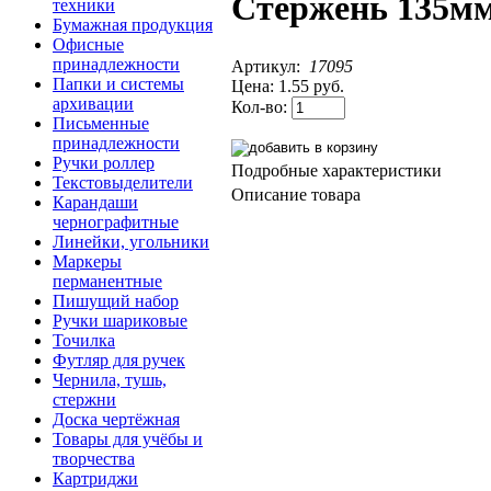
Стержень 135м
техники
Бумажная продукция
Офисные
принадлежности
Артикул:
17095
Папки и системы
Цена:
1.55 руб.
архивации
Кол-во:
Письменные
принадлежности
Ручки роллер
Подробные характеристики
Текстовыделители
Описание товара
Карандаши
чернографитные
Линейки, угольники
Маркеры
перманентные
Пишущий набор
Ручки шариковые
Точилка
Футляр для ручек
Чернила, тушь,
стержни
Доска чертёжная
Товары для учёбы и
творчества
Картриджи