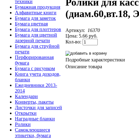
Ролики для касс
техники
Бумажная продукция
(диам.60,вт.18, 
Алфавитные книги
Бумага для заметок
Бумага цветная
Бумага для плоттеров
Артикул:
16370
Бумага для цветной
Цена:
5.66 руб.
лазерной печати
Кол-во:
Бумага для струйной
печати
Перфорированная
Подробные характеристики
бумага
Описание товара
Бумага с рисунком
Книга учета доходов,
бланки
Ежедневники 2013-
2014
Календари
Конверты, пакеты
Листочки для записей
Открытки
Наградные бланки
Ролики
Cамоклеющиеся
этикетки, бумага