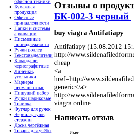
офисной техники
Отзывы о продук
Бумажная
продукция
БК-002-3 черный
Офисные
принадлежности
Папки и системы
buy viagra Antifatiapy
архивации
Письменные
принадлежности
Antifatiapy (15.08.2012 15:
Ручки роллер
http://www.sildenafiledfor
Текстовыделители
Карандаши
cheap
чернографитные
<a
Линейки,
угольники
href=http://www.sildenafil
Маркеры
generic</a>
перманентные
Пишущий набор
http://www.sildenafiledfor
Ручки шариковые
viagra online
Точилка
Футляр для ручек
Чернила, тушь,
Написать отзыв
стержни
Доска чертёжная
Товары для учёбы
Имя: