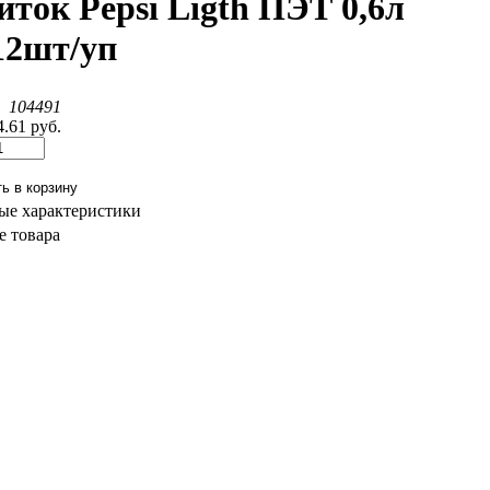
ток Pepsi Ligth ПЭТ 0,6л
12шт/уп
:
104491
4.61 руб.
ые характеристики
 товара