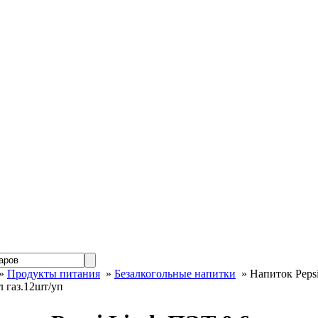
»
Продукты питания
»
Безалкогольные напитки
» Напиток Pepsi
 газ.12шт/уп