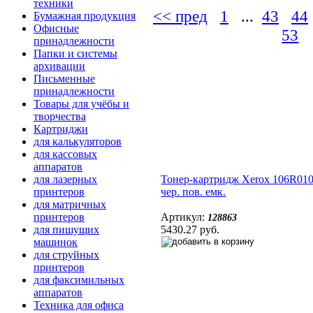
техники
<< пред
1
...
43
44
Бумажная продукция
Офисные
53
.
принадлежности
Папки и системы
архивации
Письменные
принадлежности
Товары для учёбы и
творчества
Картриджи
для калькуляторов
для кассовых
аппаратов
Тонер-картридж Xerox 106R01
для лазерных
чер. пов. емк.
принтеров
для матричных
Артикул:
принтеров
128863
5430.27 руб.
для пишущих
машинок
для струйных
принтеров
для факсимильных
аппаратов
Техника для офиса